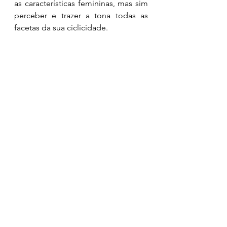
as características femininas, mas sim 
perceber e trazer a tona todas as 
facetas da sua ciclicidade. 
Promover o diálogo positivo sobres 
nossos corpos e facilitar o acesso às 
informações necessárias, é iluminar 
um caminho escuro. Repetindo as 
palavras iniciais do texto: 
“autonomia é a capacidade de um 
indivíduo racional de tomar uma 
decisão, não forçada, baseada nas 
informações disponíveis.”