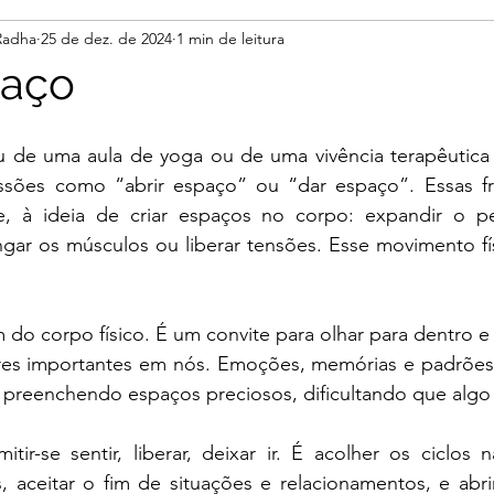
 Radha
25 de dez. de 2024
1 min de leitura
paço
u de uma aula de yoga ou de uma vivência terapêutica c
ssões como “abrir espaço” ou “dar espaço”. Essas f
te, à ideia de criar espaços no corpo: expandir o pei
gar os músculos ou liberar tensões. Esse movimento fís
m do corpo físico. É um convite para olhar para dentro e
es importantes em nós. Emoções, memórias e padrões 
preenchendo espaços preciosos, dificultando que algo 
tir-se sentir, liberar, deixar ir. É acolher os ciclos na
, aceitar o fim de situações e relacionamentos, e abri