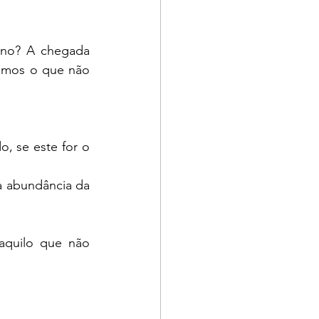
no? A chegada 
emos o que não 
, se este for o 
a abundância da 
quilo que não 