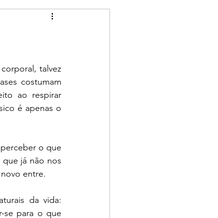
orporal, talvez 
rases costumam 
to ao respirar 
ico é apenas o 
 perceber o que 
que já não nos 
novo entre. 
turais da vida: 
r-se para o que 