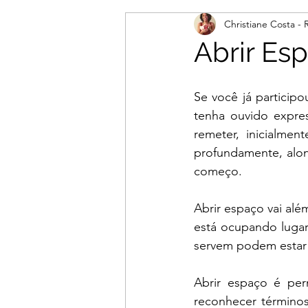
Christiane Costa -
Abrir Es
Se você já participo
tenha ouvido expre
remeter, inicialmen
profundamente, alon
começo.
Abrir espaço vai alé
está ocupando lugar
servem podem estar 
Abrir espaço é permi
reconhecer términos