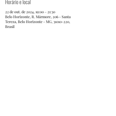
Horário e local
22 de out. de 2024, 19:00 – 21:30
Belo Horizonte, R. Mármore, 206 - Santa
Tereza, Belo Horizonte - MG, 31010-220,
Brasil
Compartilhe esse evento
(31)97503-0323
Rua Mármore, 206, sala 4,Santa Tereza. Belo
Horizonte - Minas Gerais - Brasil